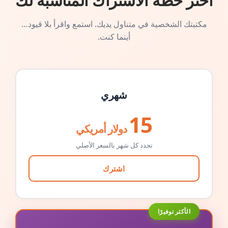
اختر خطة الاشتراك المناسبة لك
مكتبتك الشخصية في متناول يديك. استمع واقرأ بلا قيود…
أينما كنت.
شهري
15
دولار أمريكي
تجدد كل شهر بالسعر الأصلي
اشترك
الأكثر توفيرًا