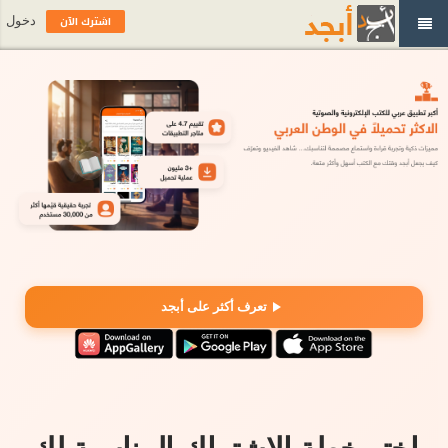
اشترك الآن
دخول
تعرف أكثر على أبجد