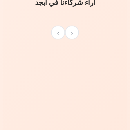
آراء شركاءنا في أبجد
›
‹