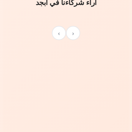
آراء شركاءنا في أبجد
›
‹