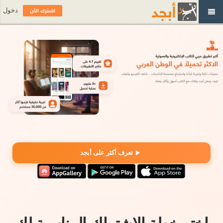
اشترك الآن
دخول
تعرف أكثر على أبجد