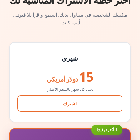
اختر خطة الاشتراك المناسبة لك
مكتبتك الشخصية في متناول يديك. استمع واقرأ بلا قيود…
أينما كنت.
شهري
15
دولار أمريكي
تجدد كل شهر بالسعر الأصلي
اشترك
الأكثر توفيرًا