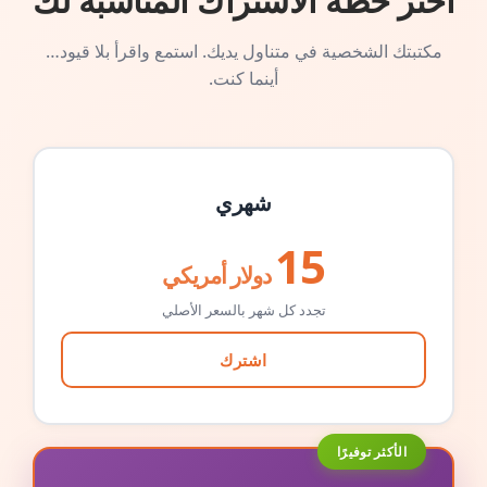
اختر خطة الاشتراك المناسبة لك
مكتبتك الشخصية في متناول يديك. استمع واقرأ بلا قيود…
أينما كنت.
شهري
15
دولار أمريكي
تجدد كل شهر بالسعر الأصلي
اشترك
الأكثر توفيرًا