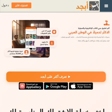
اشترك الآن
دخول
تعرف أكثر على أبجد