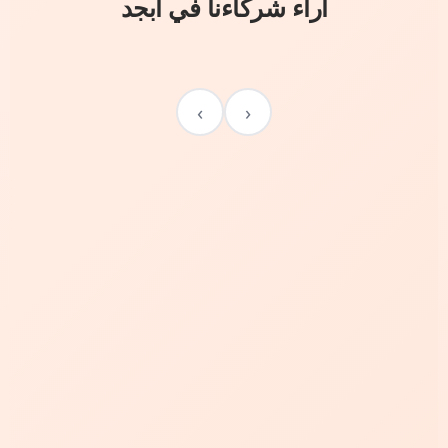
آراء شركاءنا في أبجد
›
‹