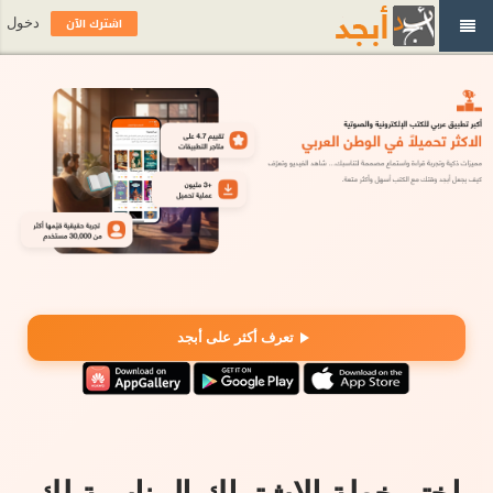
اشترك الآن
دخول
تعرف أكثر على أبجد