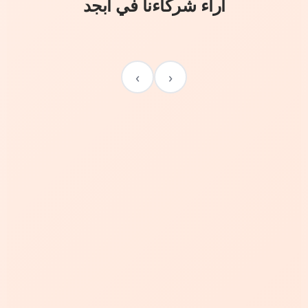
آراء شركاءنا في أبجد
›
‹