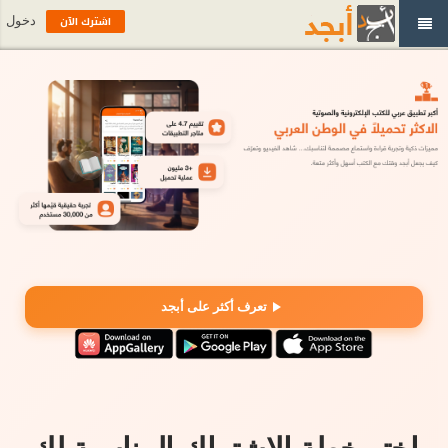
اشترك الآن
دخول
تعرف أكثر على أبجد