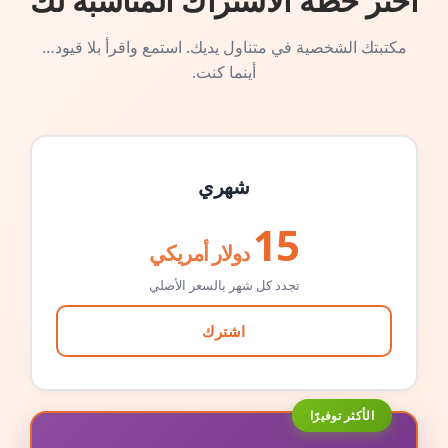
اختر خطة الاشتراك المناسبة لك
مكتبتك الشخصية في متناول يديك. استمع واقرأ بلا قيود…
أينما كنت.
شهري
15
دولار أمريكي
تجدد كل شهر بالسعر الأصلي
اشترك
الأكثر توفيرًا