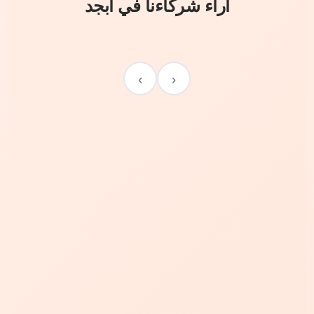
آراء شركاءنا في أبجد
›
‹