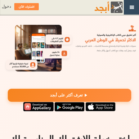
اشترك الآن
دخول
تعرف أكثر على أبجد