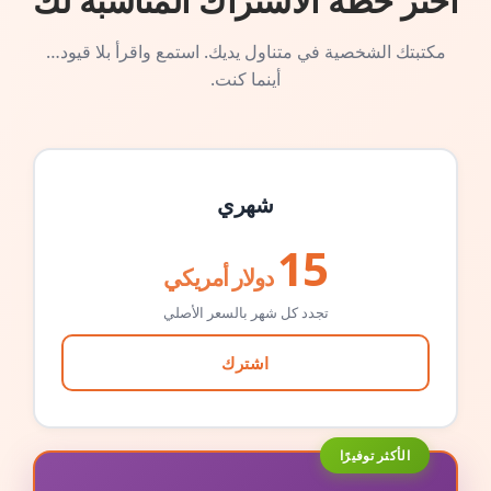
اختر خطة الاشتراك المناسبة لك
مكتبتك الشخصية في متناول يديك. استمع واقرأ بلا قيود…
أينما كنت.
شهري
15
دولار أمريكي
تجدد كل شهر بالسعر الأصلي
اشترك
الأكثر توفيرًا