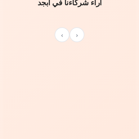
آراء شركاءنا في أبجد
›
‹