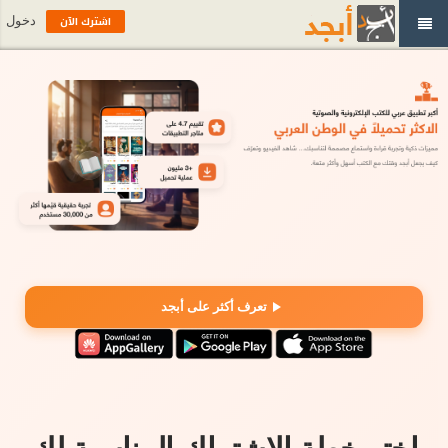
اشترك الآن
دخول
تعرف أكثر على أبجد