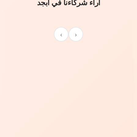
آراء شركاءنا في أبجد
›
‹