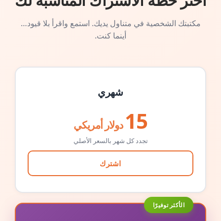
اختر خطة الاشتراك المناسبة لك
مكتبتك الشخصية في متناول يديك. استمع واقرأ بلا قيود…
أينما كنت.
شهري
15
دولار أمريكي
تجدد كل شهر بالسعر الأصلي
اشترك
الأكثر توفيرًا