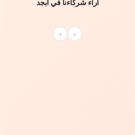
آراء شركاءنا في أبجد
›
‹