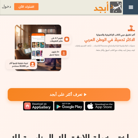
اشترك الآن
دخول
تعرف أكثر على أبجد