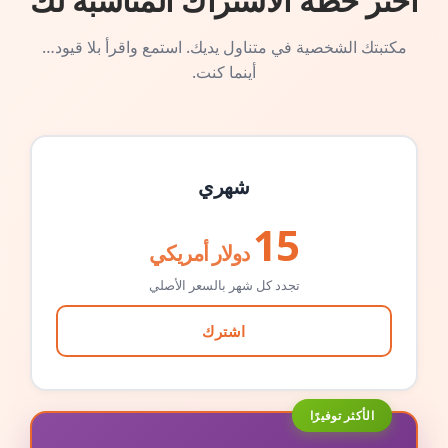
اختر خطة الاشتراك المناسبة لك
مكتبتك الشخصية في متناول يديك. استمع واقرأ بلا قيود…
أينما كنت.
شهري
15
دولار أمريكي
تجدد كل شهر بالسعر الأصلي
اشترك
الأكثر توفيرًا