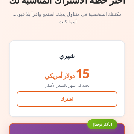
اختر خطة الاشتراك المناسبة لك
مكتبتك الشخصية في متناول يديك. استمع واقرأ بلا قيود…
أينما كنت.
شهري
15
دولار أمريكي
تجدد كل شهر بالسعر الأصلي
اشترك
الأكثر توفيرًا