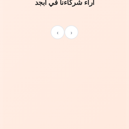
آراء شركاءنا في أبجد
›
‹