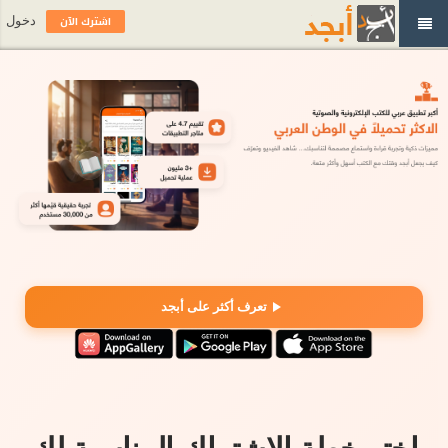
اشترك الآن
دخول
تعرف أكثر على أبجد