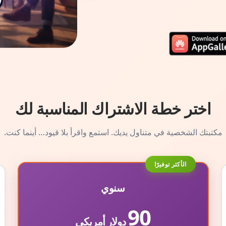
اختر خطة الاشتراك المناسبة لك
مكتبتك الشخصية في متناول يديك. استمع واقرأ بلا قيود… أينما كنت.
الأكثر توفيرًا
سنوي
90
دولار أمريكي