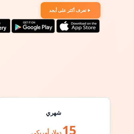
تعرف أكثر على أبجد
شهري
15
دولار أمريكي