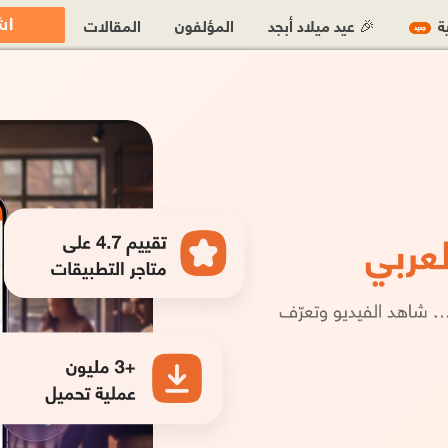
اش
ية
🎉 عيد ميلاد أبجد
المؤلفون
المقالات
جديد