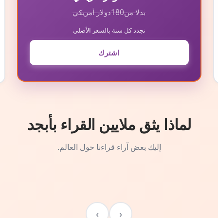
بدلا من
180
دولار أمريكي
تجدد كل سنة بالسعر الأصلي
اشترك
لماذا يثق ملايين القراء بأبجد
إليك بعض آراء قراءنا حول العالم.
›
‹