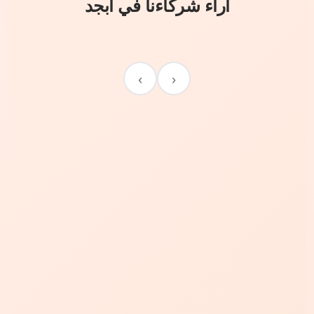
آراء شركاءنا في أبجد
›
‹