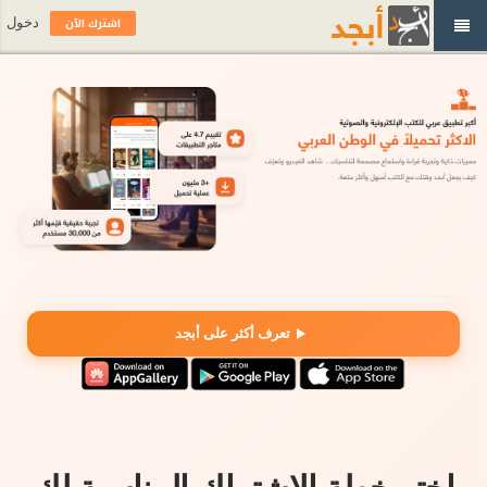
اشترك الآن
دخول
تعرف أكثر على أبجد