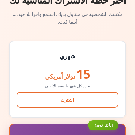
اختر خطة الاشتراك المناسبة لك
مكتبتك الشخصية في متناول يديك. استمع واقرأ بلا قيود…
أينما كنت.
شهري
15
دولار أمريكي
تجدد كل شهر بالسعر الأصلي
اشترك
الأكثر توفيرًا