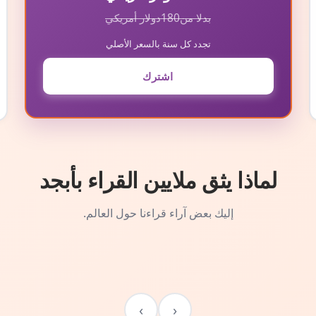
بدلا من
180
دولار أمريكي
تجدد كل سنة بالسعر الأصلي
اشترك
لماذا يثق ملايين القراء بأبجد
إليك بعض آراء قراءنا حول العالم.
›
‹