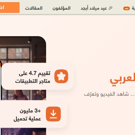
اش
ية
🎉 عيد ميلاد أبجد
المؤلفون
المقالات
جديد