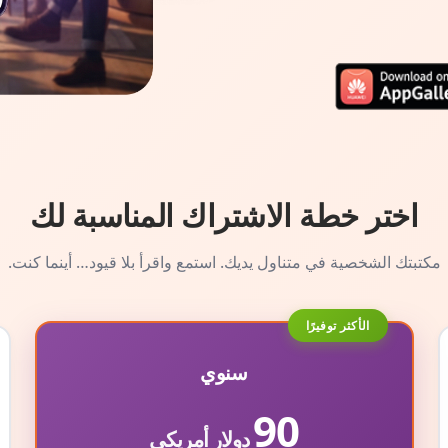
اختر خطة الاشتراك المناسبة لك
مكتبتك الشخصية في متناول يديك. استمع واقرأ بلا قيود… أينما كنت.
الأكثر توفيرًا
سنوي
90
دولار أمريكي