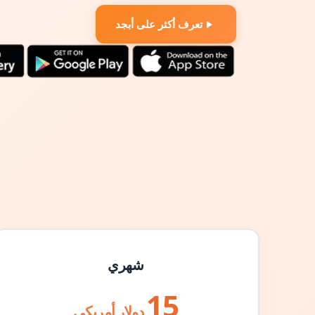
تعرف أكثر على أبجد
شهري
15
دولار أمريكي