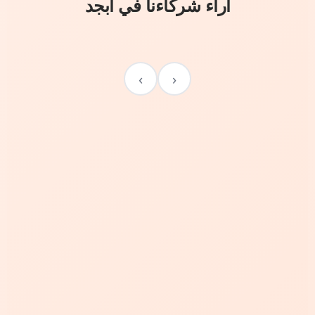
آراء شركاءنا في أبجد
›
‹