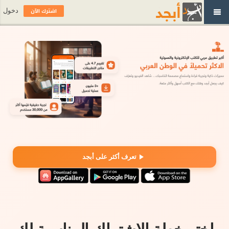
اشترك الآن
دخول
تعرف أكثر على أبجد