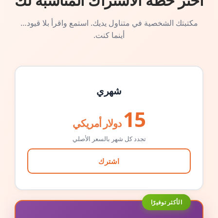
اختر خطة الاشتراك المناسبة لك
مكتبتك الشخصية في متناول يديك. استمع واقرأ بلا قيود…
أينما كنت.
شهري
15
دولار أمريكي
تجدد كل شهر بالسعر الأصلي
اشترك
الأكثر توفيرًا