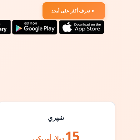
تعرف أكثر على أبجد
شهري
15
دولار أمريكي