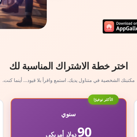
اختر خطة الاشتراك المناسبة لك
مكتبتك الشخصية في متناول يديك. استمع واقرأ بلا قيود… أينما كنت.
الأكثر توفيرًا
سنوي
90
دولار أمريكي