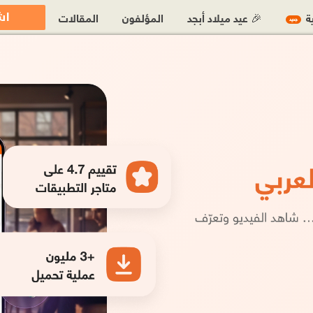
اش
ية
🎉 عيد ميلاد أبجد
المؤلفون
المقالات
جديد