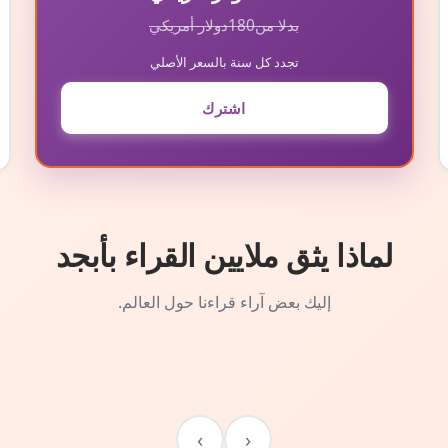
بدلا من
180
دولار أمريكي
تجدد كل سنة بالسعر الأصلي
اشترك
لماذا يثق ملايين القراء بأبجد
إليك بعض آراء قراءنا حول العالم.
›
‹