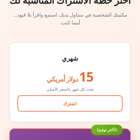
اختر خطة الاشتراك المناسبة لك
مكتبتك الشخصية في متناول يديك. استمع واقرأ بلا قيود…
أينما كنت.
شهري
15
دولار أمريكي
تجدد كل شهر بالسعر الأصلي
اشترك
الأكثر توفيرًا