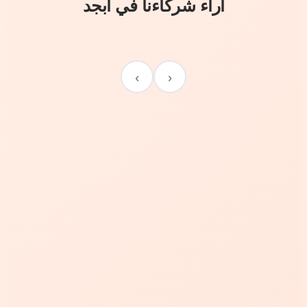
آراء شركاءنا في أبجد
›
‹