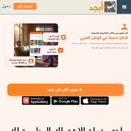
اشترك الآن
دخول
تعرف أكثر على أبجد