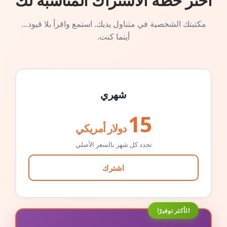
اختر خطة الاشتراك المناسبة لك
مكتبتك الشخصية في متناول يديك. استمع واقرأ بلا قيود…
أينما كنت.
شهري
15
دولار أمريكي
تجدد كل شهر بالسعر الأصلي
اشترك
الأكثر توفيرًا