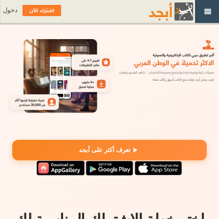
اشترك الآن
دخول
تعرف أكثر على أبجد