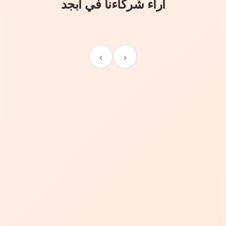
آراء شركاءنا في أبجد
›
‹