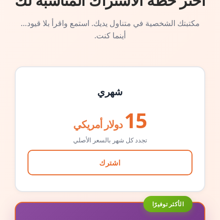
اختر خطة الاشتراك المناسبة لك
مكتبتك الشخصية في متناول يديك. استمع واقرأ بلا قيود…
أينما كنت.
شهري
15
دولار أمريكي
تجدد كل شهر بالسعر الأصلي
اشترك
الأكثر توفيرًا