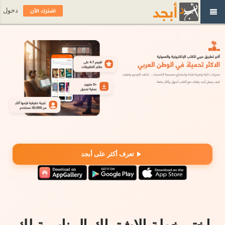
اشترك الآن
دخول
تعرف أكثر على أبجد