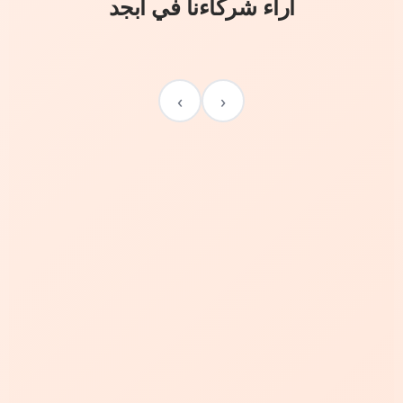
آراء شركاءنا في أبجد
›
‹