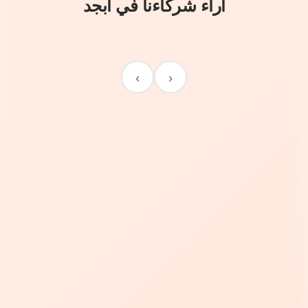
آراء شركاءنا في أبجد
›
‹