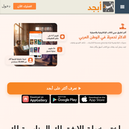
اشترك الآن
دخول
تعرف أكثر على أبجد