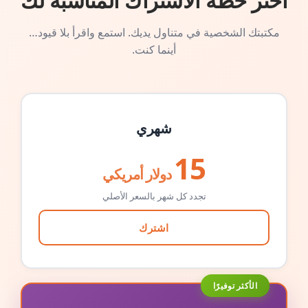
اختر خطة الاشتراك المناسبة لك
مكتبتك الشخصية في متناول يديك. استمع واقرأ بلا قيود…
أينما كنت.
شهري
15
دولار أمريكي
تجدد كل شهر بالسعر الأصلي
اشترك
الأكثر توفيرًا