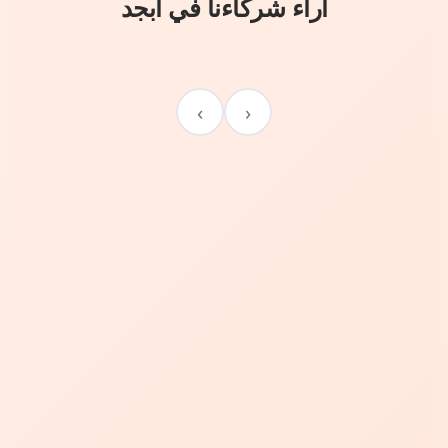
آراء شركاءنا في أبجد
›
‹