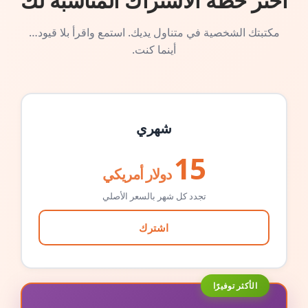
اختر خطة الاشتراك المناسبة لك
مكتبتك الشخصية في متناول يديك. استمع واقرأ بلا قيود…
أينما كنت.
شهري
15
دولار أمريكي
تجدد كل شهر بالسعر الأصلي
اشترك
الأكثر توفيرًا