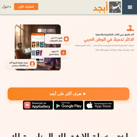
اشترك الآن
دخول
تعرف أكثر على أبجد