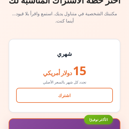
اختر خطة الاشتراك المناسبة لك
مكتبتك الشخصية في متناول يديك. استمع واقرأ بلا قيود…
أينما كنت.
شهري
15
دولار أمريكي
تجدد كل شهر بالسعر الأصلي
اشترك
الأكثر توفيرًا