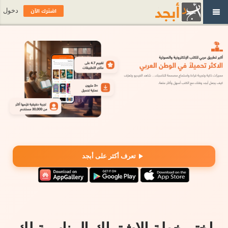
اشترك الآن
دخول
تعرف أكثر على أبجد