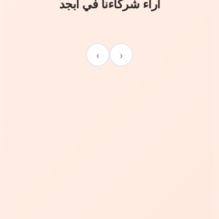
آراء شركاءنا في أبجد
›
‹