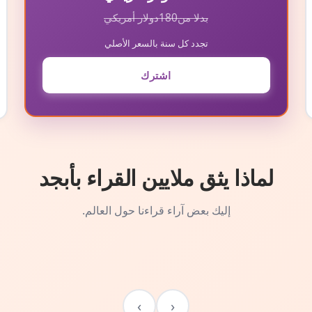
بدلا من
180
دولار أمريكي
تجدد كل سنة بالسعر الأصلي
اشترك
لماذا يثق ملايين القراء بأبجد
إليك بعض آراء قراءنا حول العالم.
›
‹