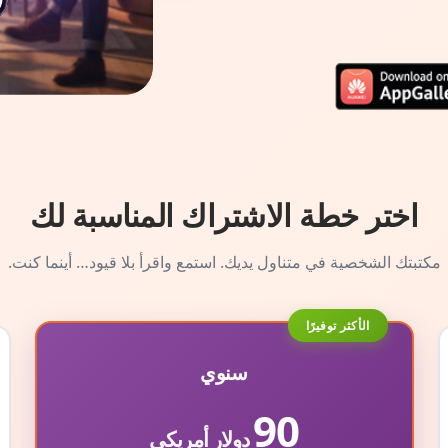
اختر خطة الاشتراك المناسبة لك
مكتبتك الشخصية في متناول يديك. استمع واقرأ بلا قيود… أينما كنت.
الأكثر توفيرًا
سنوي
90
دولار أمريكي