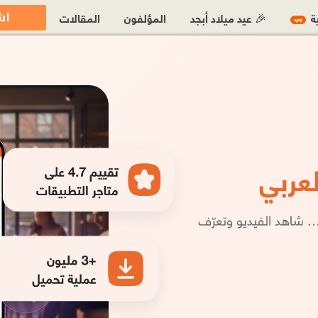
اش
ية
🎉 عيد ميلاد أبجد
المؤلفون
المقالات
جديد