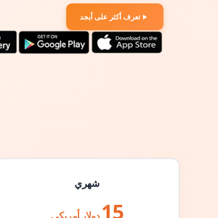
تعرف أكثر على أبجد
شهري
15
دولار أمريكي