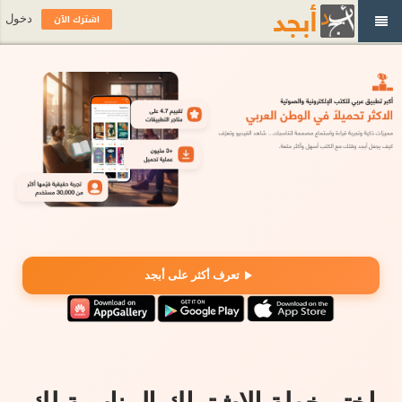
اشترك الآن
دخول
تعرف أكثر على أبجد