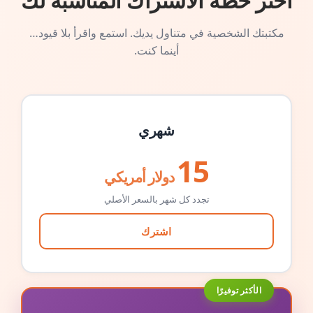
اختر خطة الاشتراك المناسبة لك
مكتبتك الشخصية في متناول يديك. استمع واقرأ بلا قيود…
أينما كنت.
شهري
15
دولار أمريكي
تجدد كل شهر بالسعر الأصلي
اشترك
الأكثر توفيرًا