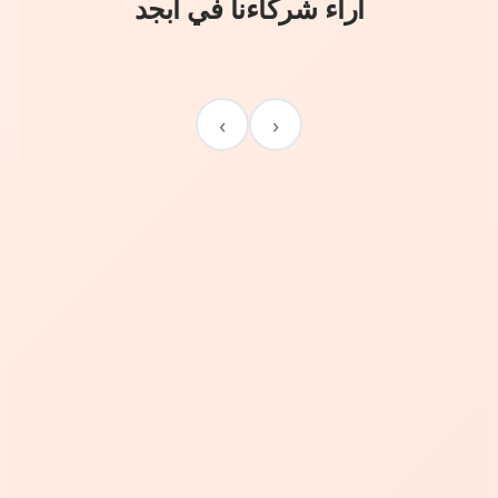
آراء شركاءنا في أبجد
›
‹