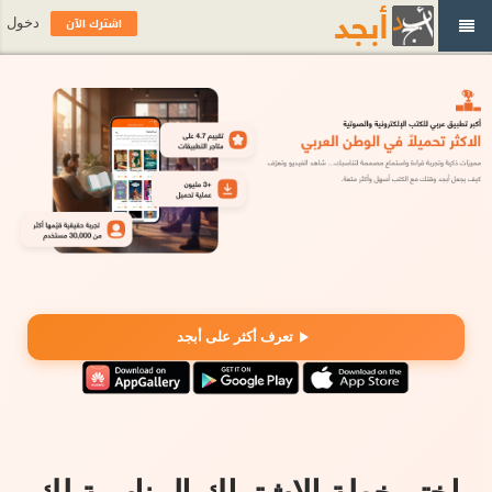
اشترك الآن
دخول
تعرف أكثر على أبجد