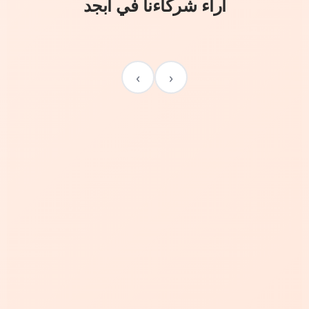
آراء شركاءنا في أبجد
›
‹