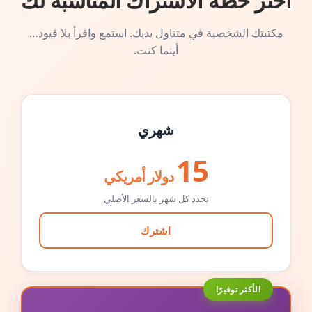
اختر خطة الاشتراك المناسبة لك
مكتبتك الشخصية في متناول يديك. استمع واقرأ بلا قيود…
أينما كنت.
شهري
15
دولار أمريكي
تجدد كل شهر بالسعر الأصلي
اشترك
الأكثر توفيرًا