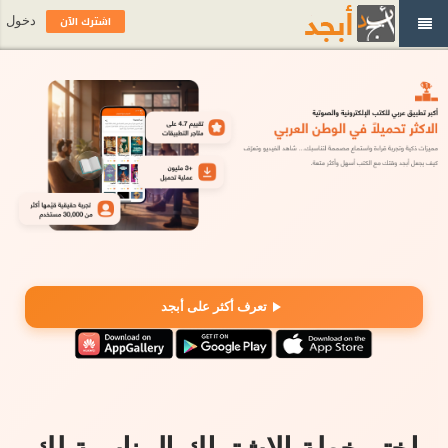
اشترك الآن
دخول
تعرف أكثر على أبجد