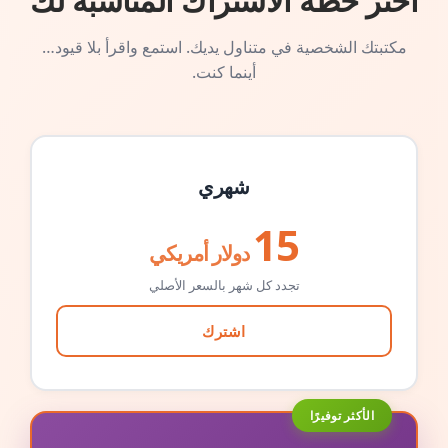
اختر خطة الاشتراك المناسبة لك
مكتبتك الشخصية في متناول يديك. استمع واقرأ بلا قيود…
أينما كنت.
شهري
15
دولار أمريكي
تجدد كل شهر بالسعر الأصلي
اشترك
الأكثر توفيرًا