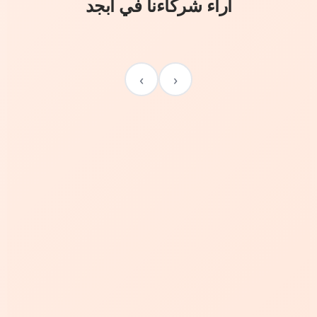
آراء شركاءنا في أبجد
›
‹