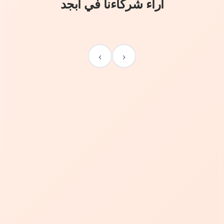
آراء شركاءنا في أبجد
›
‹