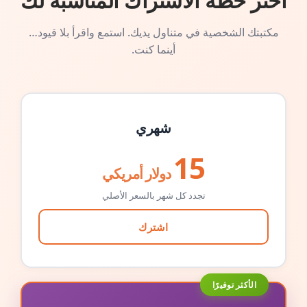
اختر خطة الاشتراك المناسبة لك
مكتبتك الشخصية في متناول يديك. استمع واقرأ بلا قيود…
أينما كنت.
شهري
15
دولار أمريكي
تجدد كل شهر بالسعر الأصلي
اشترك
الأكثر توفيرًا