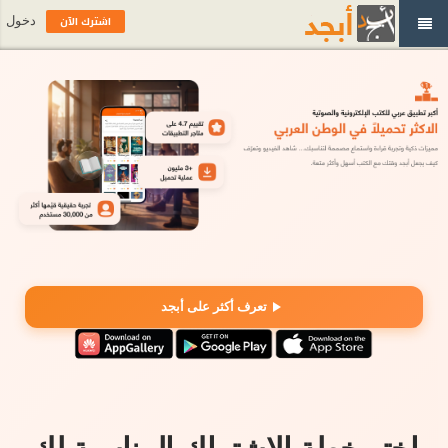
اشترك الآن
دخول
تعرف أكثر على أبجد