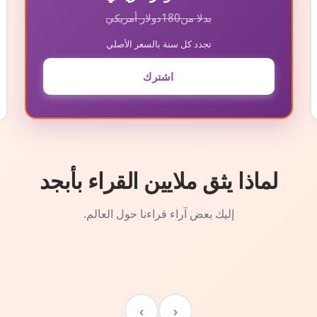
بدلا من
180
دولار أمريكي
تجدد كل سنة بالسعر الأصلي
اشترك
لماذا يثق ملايين القراء بأبجد
إليك بعض آراء قراءنا حول العالم.
›
‹