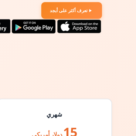
تعرف أكثر على أبجد
شهري
15
دولار أمريكي