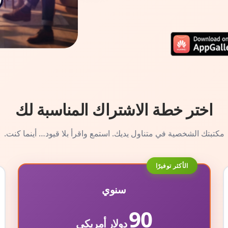
اختر خطة الاشتراك المناسبة لك
مكتبتك الشخصية في متناول يديك. استمع واقرأ بلا قيود… أينما كنت.
الأكثر توفيرًا
سنوي
90
دولار أمريكي