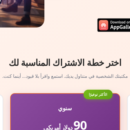
اختر خطة الاشتراك المناسبة لك
مكتبتك الشخصية في متناول يديك. استمع واقرأ بلا قيود… أينما كنت.
الأكثر توفيرًا
سنوي
90
دولار أمريكي