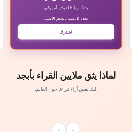
بدلا من
180
دولار أمريكي
تجدد كل سنة بالسعر الأصلي
اشترك
لماذا يثق ملايين القراء بأبجد
إليك بعض آراء قراءنا حول العالم.
›
‹