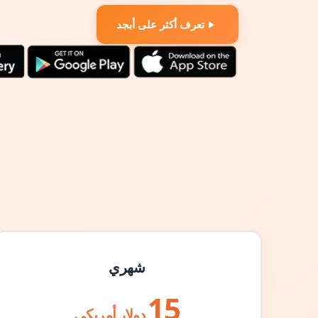
تعرف أكثر على أبجد
شهري
15
دولار أمريكي