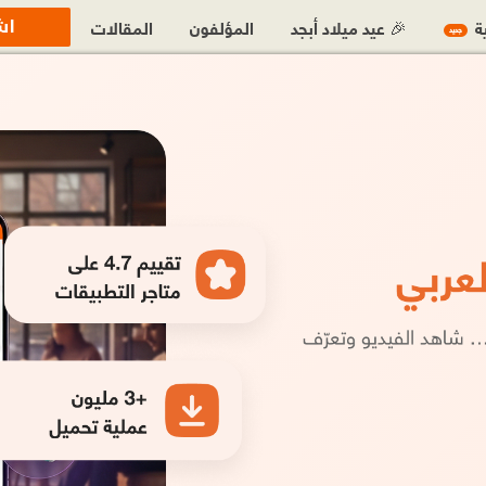
اش
ية
🎉 عيد ميلاد أبجد
المؤلفون
المقالات
جديد