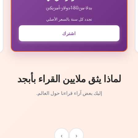
بدلا من
180
دولار أمريكي
تجدد كل سنة بالسعر الأصلي
اشترك
لماذا يثق ملايين القراء بأبجد
إليك بعض آراء قراءنا حول العالم.
›
‹