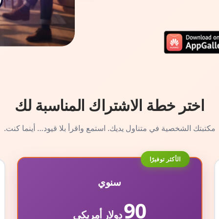
اختر خطة الاشتراك المناسبة لك
مكتبتك الشخصية في متناول يديك. استمع واقرأ بلا قيود… أينما كنت.
الأكثر توفيرًا
سنوي
90
دولار أمريكي