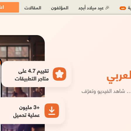
اش
ية
🎉 عيد ميلاد أبجد
المؤلفون
المقالات
جديد