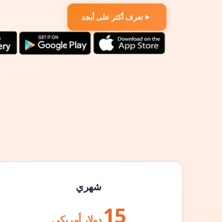
تعرف أكثر على أبجد
شهري
15
دولار أمريكي