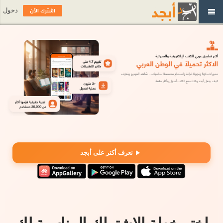
اشترك الآن
دخول
تعرف أكثر على أبجد