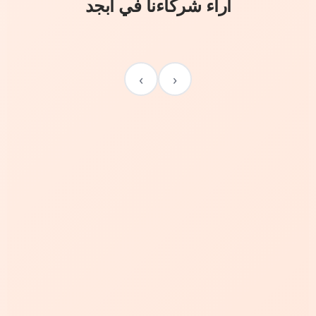
آراء شركاءنا في أبجد
›
‹