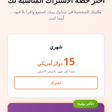
اختر خطة الاشتراك المناسبة لك
مكتبتك الشخصية في متناول يديك. استمع واقرأ بلا قيود…
أينما كنت.
شهري
15
دولار أمريكي
تجدد كل شهر بالسعر الأصلي
اشترك
الأكثر توفيرًا