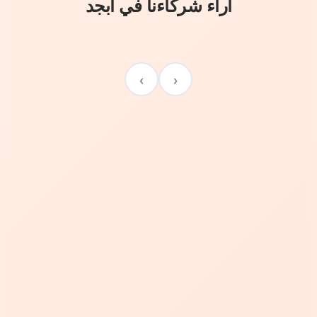
آراء شركاءنا في أبجد
›
‹