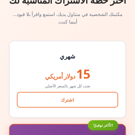
اختر خطة الاشتراك المناسبة لك
مكتبتك الشخصية في متناول يديك. استمع واقرأ بلا قيود…
أينما كنت.
شهري
15
دولار أمريكي
تجدد كل شهر بالسعر الأصلي
اشترك
الأكثر توفيرًا