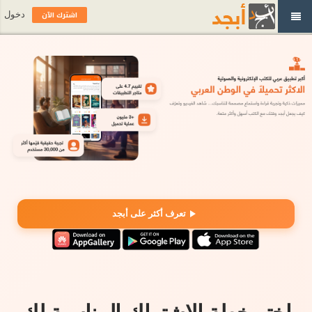
اشترك الآن
دخول
تعرف أكثر على أبجد