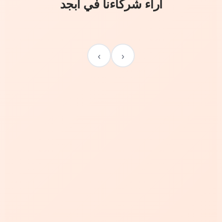
آراء شركاءنا في أبجد
›
‹