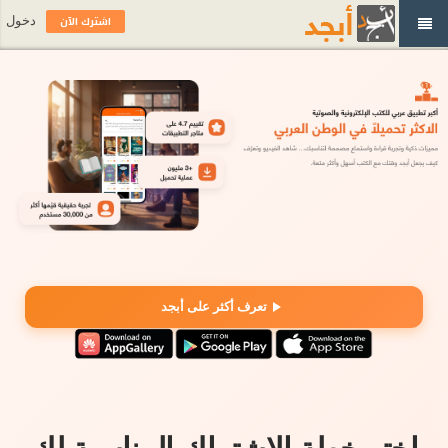
اشترك الآن
دخول
تعرف أكثر على أبجد