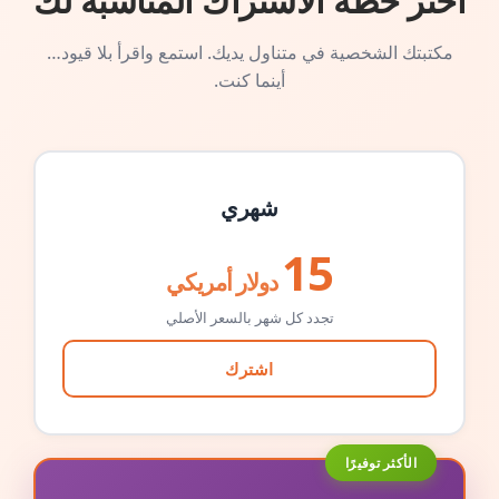
اختر خطة الاشتراك المناسبة لك
مكتبتك الشخصية في متناول يديك. استمع واقرأ بلا قيود…
أينما كنت.
شهري
15
دولار أمريكي
تجدد كل شهر بالسعر الأصلي
اشترك
الأكثر توفيرًا