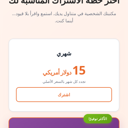
اختر خطة الاشتراك المناسبة لك
مكتبتك الشخصية في متناول يديك. استمع واقرأ بلا قيود…
أينما كنت.
شهري
15
دولار أمريكي
تجدد كل شهر بالسعر الأصلي
اشترك
الأكثر توفيرًا