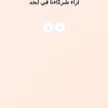
آراء شركاءنا في أبجد
›
‹