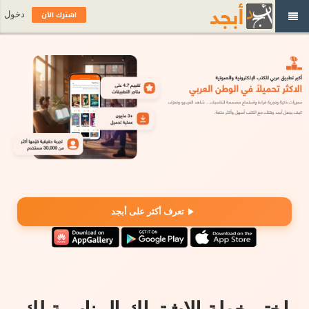
اشترك الآن
دخول
تعرف أكثر على أبجد