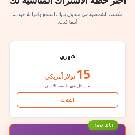
اختر خطة الاشتراك المناسبة لك
مكتبتك الشخصية في متناول يديك. استمع واقرأ بلا قيود…
أينما كنت.
شهري
15
دولار أمريكي
تجدد كل شهر بالسعر الأصلي
اشترك
الأكثر توفيرًا