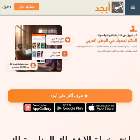
اشترك الآن
دخول
تعرف أكثر على أبجد