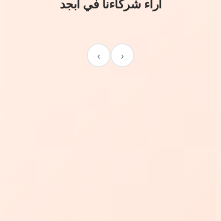
آراء شركاءنا في أبجد
›
‹