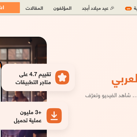
اش
ية
🎉 عيد ميلاد أبجد
المؤلفون
المقالات
جديد