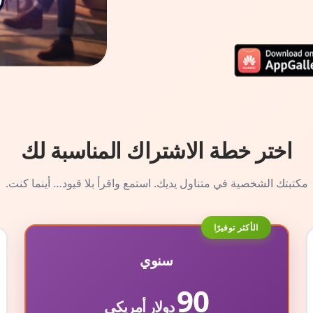
اختر خطة الاشتراك المناسبة لك
مكتبتك الشخصية في متناول يديك. استمع واقرأ بلا قيود… أينما كنت.
الأكثر توفيرًا
سنوي
90
دولار أمريكي