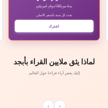
بدلا من
180
دولار أمريكي
تجدد كل سنة بالسعر الأصلي
اشترك
لماذا يثق ملايين القراء بأبجد
إليك بعض آراء قراءنا حول العالم.
›
‹