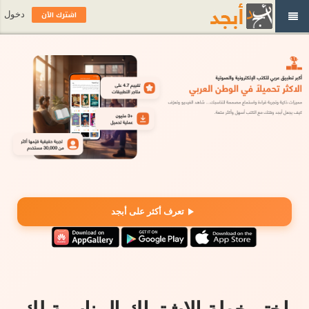
اشترك الآن
دخول
تعرف أكثر على أبجد