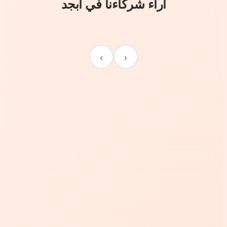
آراء شركاءنا في أبجد
›
‹