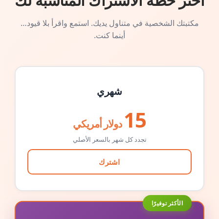
اختر خطة الاشتراك المناسبة لك
مكتبتك الشخصية في متناول يديك. استمع واقرأ بلا قيود…
أينما كنت.
شهري
15
دولار أمريكي
تجدد كل شهر بالسعر الأصلي
اشترك
الأكثر توفيرًا