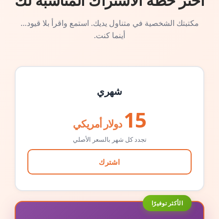
اختر خطة الاشتراك المناسبة لك
مكتبتك الشخصية في متناول يديك. استمع واقرأ بلا قيود…
أينما كنت.
شهري
15
دولار أمريكي
تجدد كل شهر بالسعر الأصلي
اشترك
الأكثر توفيرًا