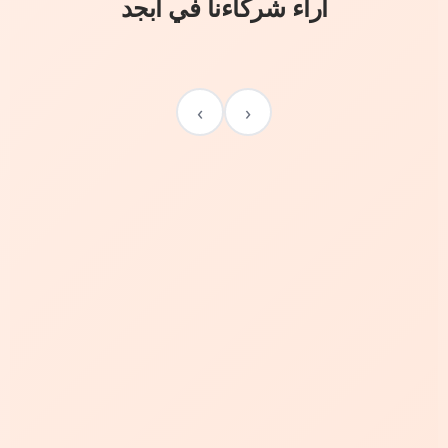
آراء شركاءنا في أبجد
›
‹