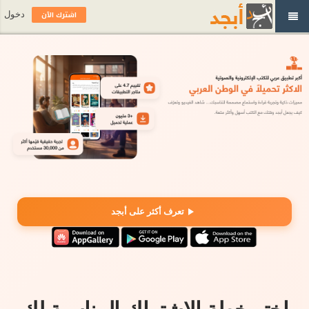
اشترك الآن
دخول
تعرف أكثر على أبجد