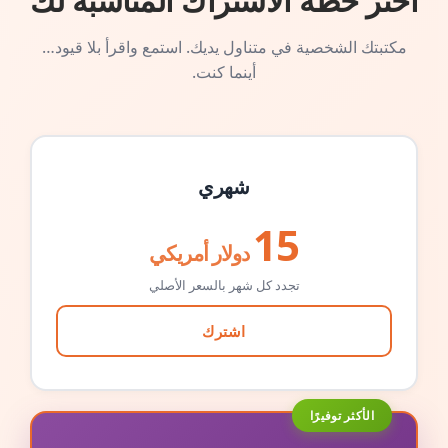
اختر خطة الاشتراك المناسبة لك
مكتبتك الشخصية في متناول يديك. استمع واقرأ بلا قيود…
أينما كنت.
شهري
15
دولار أمريكي
تجدد كل شهر بالسعر الأصلي
اشترك
الأكثر توفيرًا