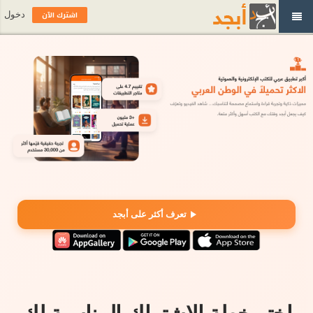
اشترك الآن
دخول
تعرف أكثر على أبجد