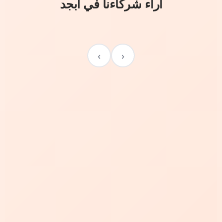
آراء شركاءنا في أبجد
›
‹