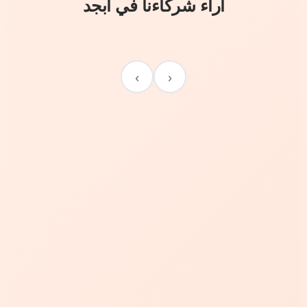
آراء شركاءنا في أبجد
›
‹