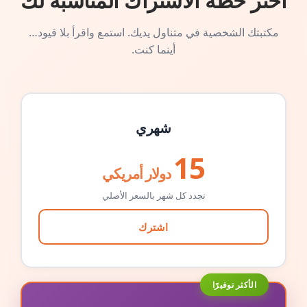
اختر خطة الاشتراك المناسبة لك
مكتبتك الشخصية في متناول يديك. استمع واقرأ بلا قيود…
أينما كنت.
شهري
15
دولار أمريكي
تجدد كل شهر بالسعر الأصلي
اشترك
الأكثر توفيرًا