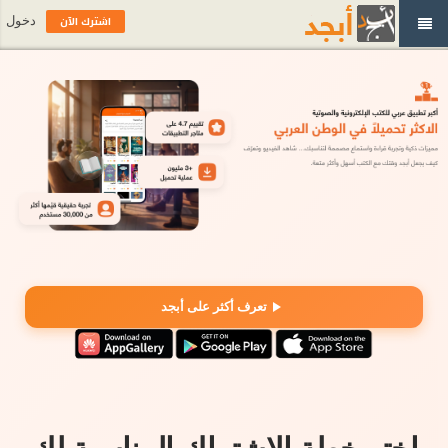
اشترك الآن
دخول
تعرف أكثر على أبجد