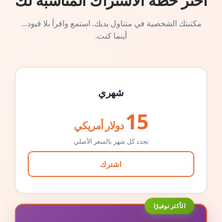
اختر خطة الاشتراك المناسبة لك
مكتبتك الشخصية في متناول يديك. استمع واقرأ بلا قيود…
أينما كنت.
شهري
15
دولار أمريكي
تجدد كل شهر بالسعر الأصلي
اشترك
الأكثر توفيرًا