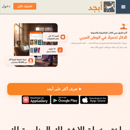
اشترك الآن
دخول
تعرف أكثر على أبجد