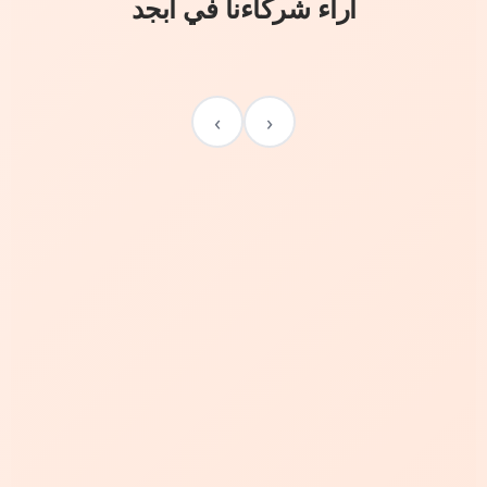
آراء شركاءنا في أبجد
›
‹