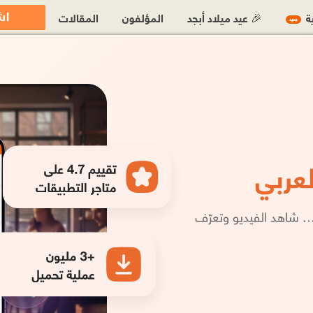
اش
ية
🎉 عيد ميلاد أبجد
المؤلفون
المقالات
جديد