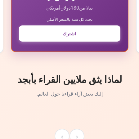
بدلا من
180
دولار أمريكي
تجدد كل سنة بالسعر الأصلي
اشترك
لماذا يثق ملايين القراء بأبجد
إليك بعض آراء قراءنا حول العالم.
›
‹