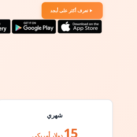
تعرف أكثر على أبجد
شهري
15
دولار أمريكي