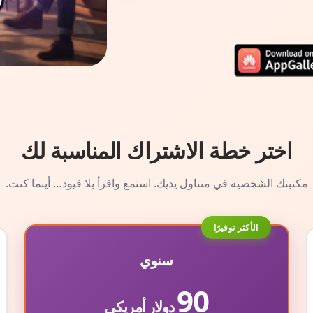
اختر خطة الاشتراك المناسبة لك
مكتبتك الشخصية في متناول يديك. استمع واقرأ بلا قيود… أينما كنت.
الأكثر توفيرًا
سنوي
90
دولار أمريكي