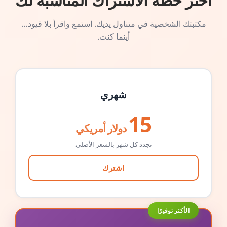
اختر خطة الاشتراك المناسبة لك
مكتبتك الشخصية في متناول يديك. استمع واقرأ بلا قيود…
أينما كنت.
شهري
15
دولار أمريكي
تجدد كل شهر بالسعر الأصلي
اشترك
الأكثر توفيرًا