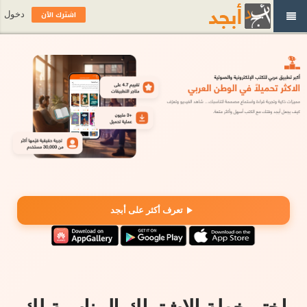
اشترك الآن
دخول
تعرف أكثر على أبجد