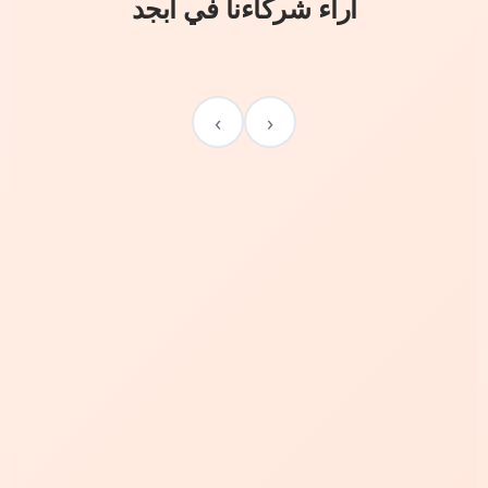
آراء شركاءنا في أبجد
›
‹