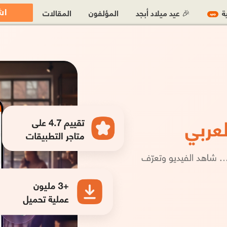
اش
ية
🎉 عيد ميلاد أبجد
المؤلفون
المقالات
جديد