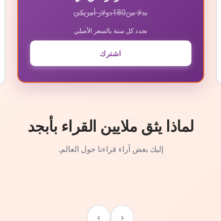
بدلا من
180
دولار أمريكي
تجدد كل سنة بالسعر الأصلي
اشترك
لماذا يثق ملايين القراء بأبجد
إليك بعض آراء قراءنا حول العالم.
›
‹