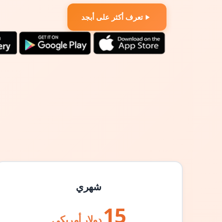
تعرف أكثر على أبجد
شهري
15
دولار أمريكي