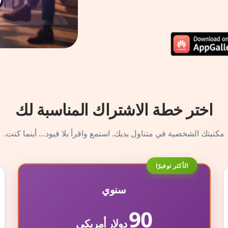
اختر خطة الاشتراك المناسبة لك
مكتبتك الشخصية في متناول يديك. استمع واقرأ بلا قيود… أينما كنت.
الأكثر توفيرًا
سنوي
90
دولار أمريكي