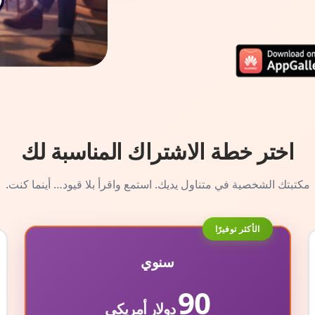
اختر خطة الاشتراك المناسبة لك
مكتبتك الشخصية في متناول يديك. استمع واقرأ بلا قيود… أينما كنت.
الأكثر توفيرًا
سنوي
90
دولار أمريكي