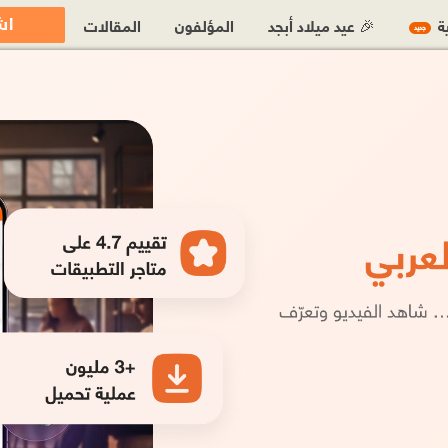
اش
ية
🎉 عيد ميلاد أبجد
المؤلفون
المقالات
جديد