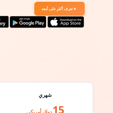
تعرف أكثر على أبجد
شهري
15
دولار أمريكي