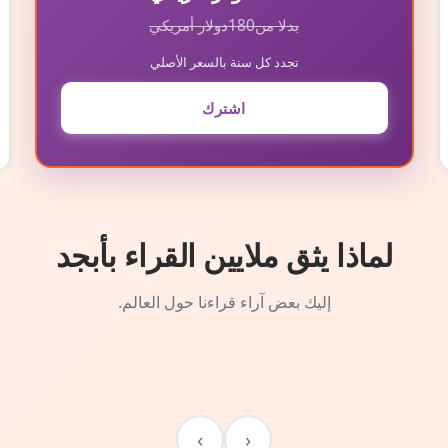
بدلا من
180
دولار أمريكي
تجدد كل سنة بالسعر الأصلي
اشترك
لماذا يثق ملايين القراء بأبجد
إليك بعض آراء قراءنا حول العالم.
›
‹