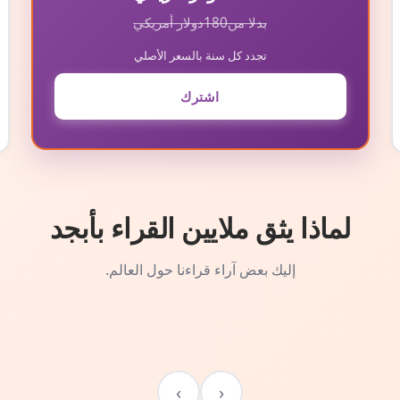
بدلا من
180
دولار أمريكي
تجدد كل سنة بالسعر الأصلي
اشترك
لماذا يثق ملايين القراء بأبجد
إليك بعض آراء قراءنا حول العالم.
›
‹