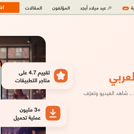
اش
ية
🎉 عيد ميلاد أبجد
المؤلفون
المقالات
جديد