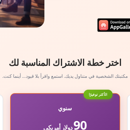
اختر خطة الاشتراك المناسبة لك
مكتبتك الشخصية في متناول يديك. استمع واقرأ بلا قيود… أينما كنت.
الأكثر توفيرًا
سنوي
90
دولار أمريكي