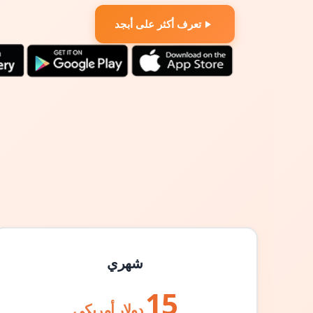
تعرف أكثر على أبجد
شهري
15
دولار أمريكي