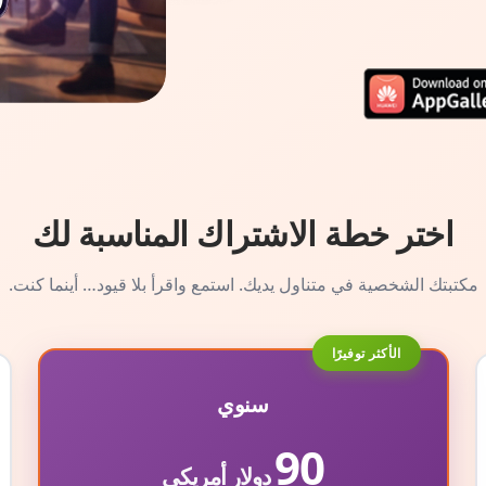
اختر خطة الاشتراك المناسبة لك
مكتبتك الشخصية في متناول يديك. استمع واقرأ بلا قيود… أينما كنت.
الأكثر توفيرًا
سنوي
90
دولار أمريكي