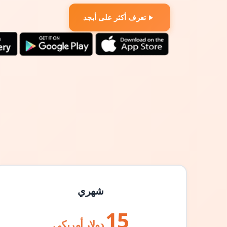
تعرف أكثر على أبجد
شهري
15
دولار أمريكي