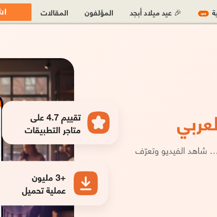
اش
ية
🎉 عيد ميلاد أبجد
المؤلفون
المقالات
جديد