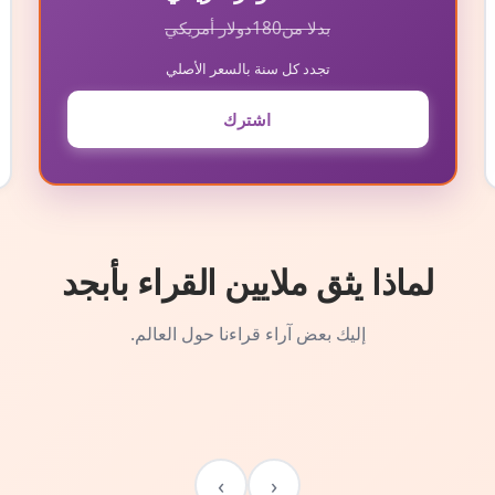
بدلا من
180
دولار أمريكي
تجدد كل سنة بالسعر الأصلي
اشترك
لماذا يثق ملايين القراء بأبجد
إليك بعض آراء قراءنا حول العالم.
›
‹