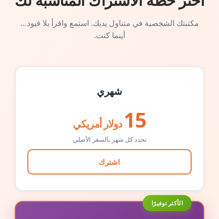
اختر خطة الاشتراك المناسبة لك
مكتبتك الشخصية في متناول يديك. استمع واقرأ بلا قيود…
أينما كنت.
شهري
15
دولار أمريكي
تجدد كل شهر بالسعر الأصلي
اشترك
الأكثر توفيرًا