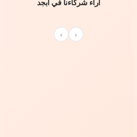
آراء شركاءنا في أبجد
›
‹