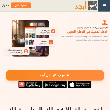
اشترك الآن
دخول
تعرف أكثر على أبجد