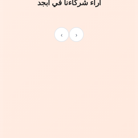
آراء شركاءنا في أبجد
›
‹