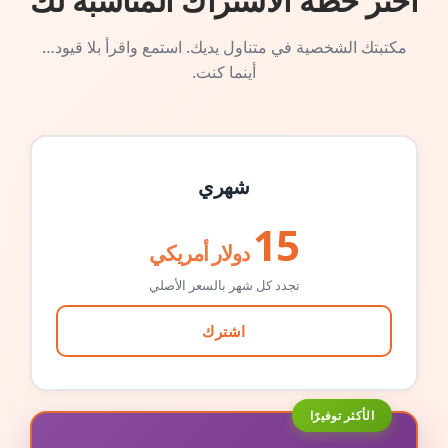
اختر خطة الاشتراك المناسبة لك
مكتبتك الشخصية في متناول يديك. استمع واقرأ بلا قيود…
أينما كنت.
شهري
15
دولار أمريكي
تجدد كل شهر بالسعر الأصلي
اشترك
الأكثر توفيرًا