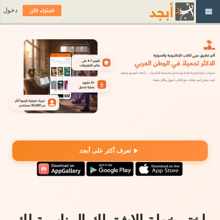
اشترك الآن
دخول
تعرف أكثر على أبجد