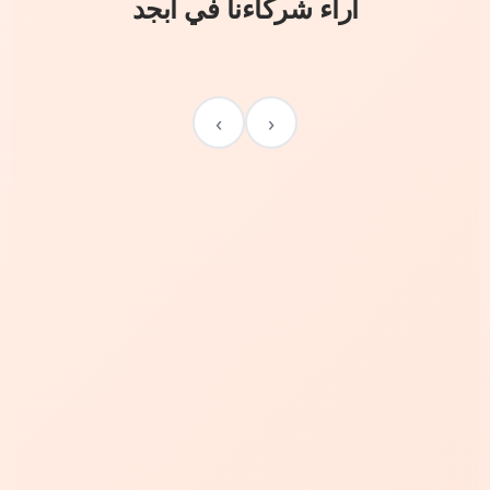
آراء شركاءنا في أبجد
›
‹