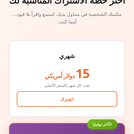
اختر خطة الاشتراك المناسبة لك
مكتبتك الشخصية في متناول يديك. استمع واقرأ بلا قيود…
أينما كنت.
شهري
15
دولار أمريكي
تجدد كل شهر بالسعر الأصلي
اشترك
الأكثر توفيرًا