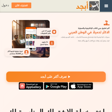
اشترك الآن
دخول
تعرف أكثر على أبجد