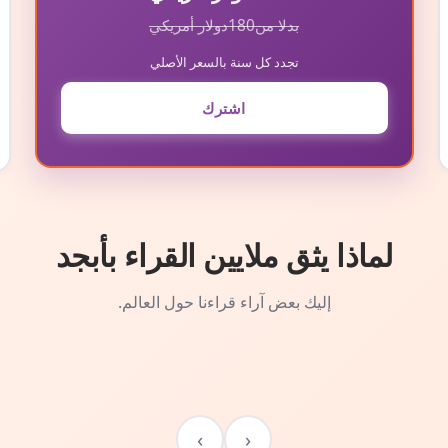
بدلا من
180
دولار أمريكي
تجدد كل سنة بالسعر الأصلي
اشترك
لماذا يثق ملايين القراء بأبجد
إليك بعض آراء قراءنا حول العالم.
›
‹