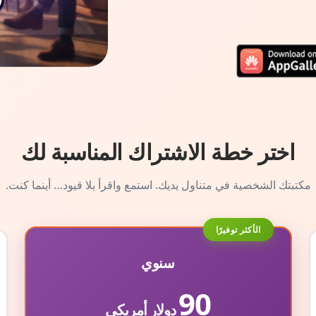
اختر خطة الاشتراك المناسبة لك
مكتبتك الشخصية في متناول يديك. استمع واقرأ بلا قيود… أينما كنت.
الأكثر توفيرًا
سنوي
90
دولار أمريكي