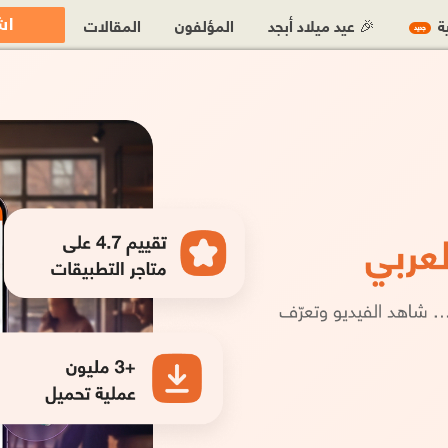
اش
ية
🎉 عيد ميلاد أبجد
المؤلفون
المقالات
جديد