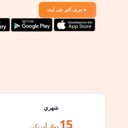
تعرف أكثر على أبجد
شهري
15
دولار أمريكي