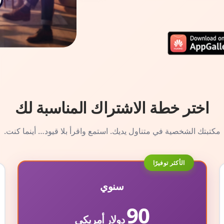
اختر خطة الاشتراك المناسبة لك
مكتبتك الشخصية في متناول يديك. استمع واقرأ بلا قيود… أينما كنت.
الأكثر توفيرًا
سنوي
90
دولار أمريكي