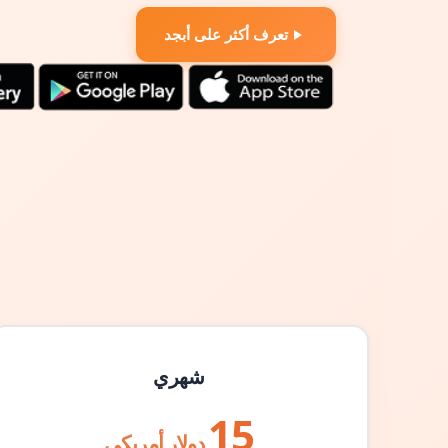
تعرف أكثر على أبجد
شهري
15
دولار أمريكي