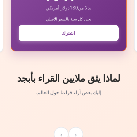
بدلا من
180
دولار أمريكي
تجدد كل سنة بالسعر الأصلي
اشترك
لماذا يثق ملايين القراء بأبجد
إليك بعض آراء قراءنا حول العالم.
›
‹