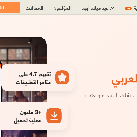
اش
ية
🎉 عيد ميلاد أبجد
المؤلفون
المقالات
جديد